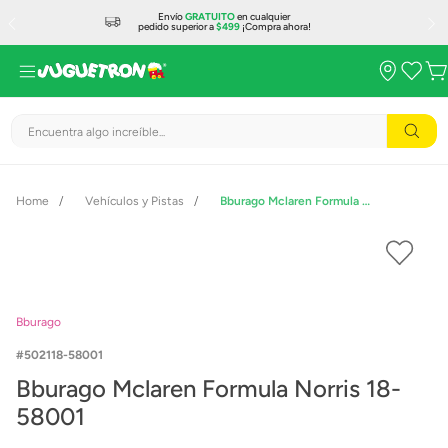
Envío
GRATUITO
en cualquier
pedido superior a
$499
¡Compra ahora!
Encuentra algo increíble...
Vehículos y Pistas
Bburago Mclaren Formula Norris 18-58001
Bburago
502118-58001
Bburago Mclaren Formula Norris 18-
58001