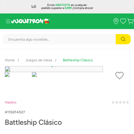
Envío
GRATUITO
en cualquier
pedido superior a
$499
¡Compra ahora!
Encuentra algo increíble...
Juegos de mesa
Battleship Clásico
Hasbro
1152F4527
Battleship Clásico