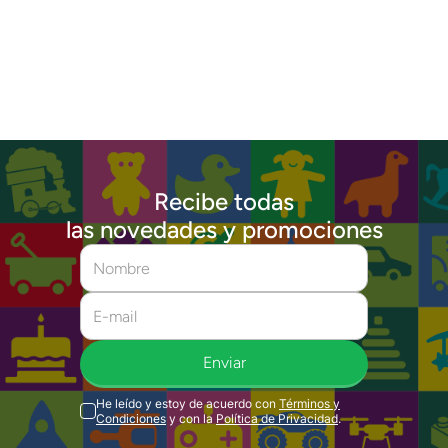
Recibe todas
las novedades y promociones
Enviar
He leído y estoy de acuerdo con
Términos y
Condiciones
y con la
Política de Privacidad
.