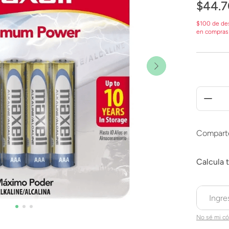
$
44
.
7
$100 de de
en compras
Compart
No sé mi có