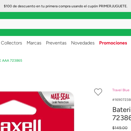
$100 de descuento en tu primera compra usando el cupón PRIMERJUGUETE.
..
Collectors
Marcas
Preventas
Novedades
Promociones
4PK AAA 723865
Travel Blue
16907238
Bater
7238
$
149
.
00