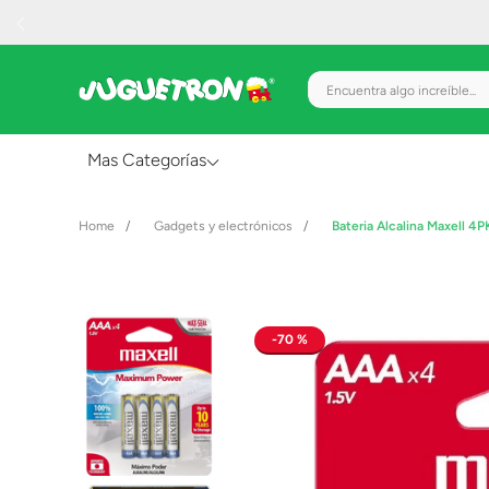
Encuentra algo increíble.
Mas Categorías
Al Aire Libre
Gadgets y electrónicos
Bateria Alcalina Maxell 
Juguetes para Bebés
Preescolar
Creatividad y Arte
70 %
Figuras de Acción
Gadgets y Electrónicos
Juegos de Mesa