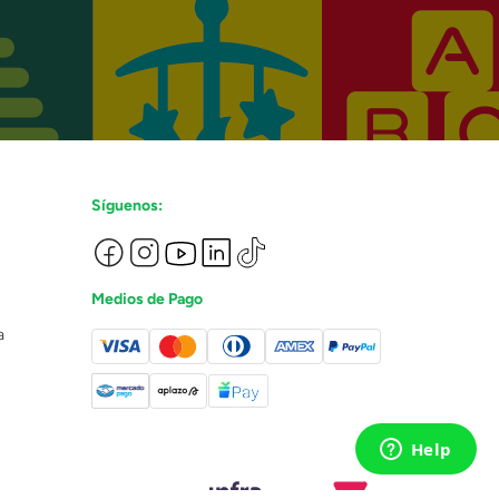
Síguenos:
Medios de Pago
a