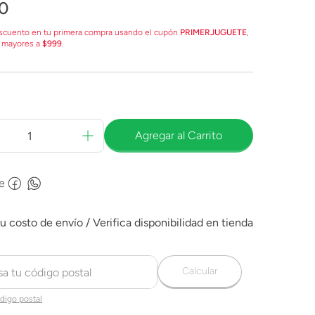
0
scuento en tu primera compra usando el cupón
PRIMERJUGUETE
,
 mayores a
$999
.
Agregar al Carrito
e
Calcular
digo postal