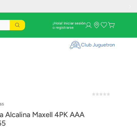
¡Hola! Iniciar sesión
Club Juguetron
65
ia Alcalina Maxell 4PK AAA
65