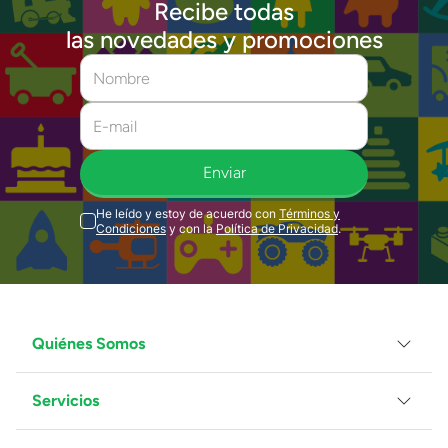
Recibe todas
las novedades y promociones
Enviar
He leído y estoy de acuerdo con
Términos y
Condiciones
y con la
Política de Privacidad
.
Quiénes Somos
Servicios
Grupo Juguetron
Localiza tu tienda