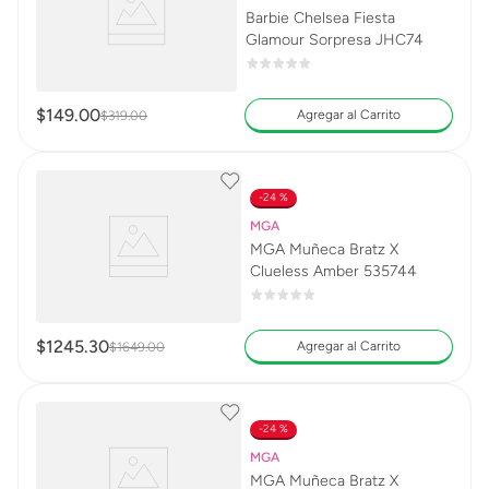
Barbie Chelsea Fiesta
Glamour Sorpresa JHC74
$
149
.
00
Agregar al Carrito
$
319
.
00
24 %
MGA
MGA Muñeca Bratz X
Clueless Amber 535744
$
1245
.
30
Agregar al Carrito
$
1649
.
00
24 %
MGA
MGA Muñeca Bratz X