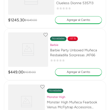
Clueless Dionne 535713
$
1245
.
30
Agregar al Carrito
$
1649
.
00
Novedades
57 %
Barbie
Barbie Party Unboxed Muñeca
Resbaladilla Sorpresas JKF66
$
449
.
00
Agregar al Carrito
$
1039
.
00
Novedades
Monster High
Monster High Muñeca Fearbook
Venus McFlytrap Accesorios