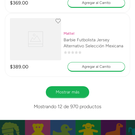
$
369
.
00
Agregar al Carrito
Mattel
Barbie Futbolista Jersey
Alternativo Selección Mexicana
$
389
.
00
Agregar al Carrito
Mostrar más
Mostrando
12 de 970
productos