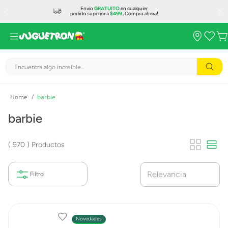
Envío
GRATUITO
en cualquier
pedido superior a
$499
¡Compra ahora!
Encuentra algo increíble...
barbie
barbie
970
Productos
Relevancia
Novedades