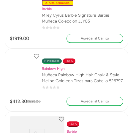
🔥 Alta demanda.
Barbie
Miley Cyrus Barbie Signature Barbie
Muñeca Colección JJY05
$
1919
.
00
Agregar al Carrito
Novedades
30 %
Rainbow High
Muñeca Rainbow High Hair Chalk & Style
Meline Gold con Tizas para Cabello 526797
$
412
.
30
Agregar al Carrito
$
589
.
00
53 %
Barbie