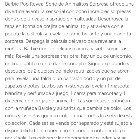
Barbie Pop Reveal Serie de Animalitos Sorpresa ofrece una
divertida aventura sensorial con ocho increíbles sorpresas
dentro de un vaso inspirado en malteadas. Desenrosca la
tapa en forma de orejita de animalito y atraviesa con el
popote la película y revela un slime brillante y una blandita
sorpresa. Despega la película del vaso para revelar a la
muñeca Barbie con un delicioso aroma y siete sorpresas
más. Revela una sorpresa tras otra: hay un dulce unicornio,
un lindo gatito o un brillante conejito. Sigue explorando y
descubre los 2 cubitos de hielo reutilizables que se abren
para revelar una falda o un pantalón corto y un par de
zapatos o botas. Las bolsas misteriosas revelan 1 mascota
blandita y perfumada a juego, 1 cama para mascotas y 1
diadema con orejas de animalito. Las sorpresas continúan
con la muñeca Barbie y su carita que cambia de color. Los
niños y las niñas querrán coleccionar todos los sets de esta
colección. Cada set se vende por separado y está sujeto a
disponibilidad. La muñeca no se puede mantener de pie
por sí sola. Los colores y las decoraciones pueden variar.