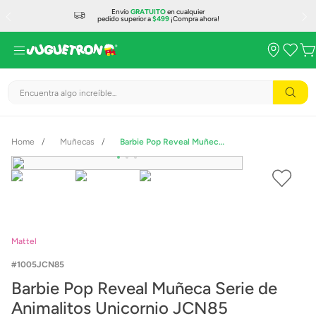
Envío
GRATUITO
en cualquier
pedido superior a
$499
¡Compra ahora!
Encuentra algo increíble...
Muñecas
Barbie Pop Reveal Muñeca Serie de Animalitos Unicornio JCN85
Mattel
1005JCN85
Barbie Pop Reveal Muñeca Serie de
Animalitos Unicornio JCN85