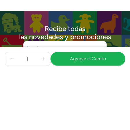
Recibe todas
las novedades y promociones
Agregar al Carrito
Enviar
He leído y estoy de acuerdo con
Términos y
Condiciones
y con la
Política de Privacidad
.
Quiénes Somos