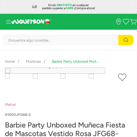
Envío
GRATUITO
en cualquier
pedido superior a
$499
¡Compra ahora!
Encuentra algo increíble...
Muñecas
Barbie Party Unboxed Muñeca Fiesta de Mascotas Vestido Rosa JFG68-
Mattel
1005JFG68-2
Barbie Party Unboxed Muñeca Fiesta
de Mascotas Vestido Rosa JFG68-