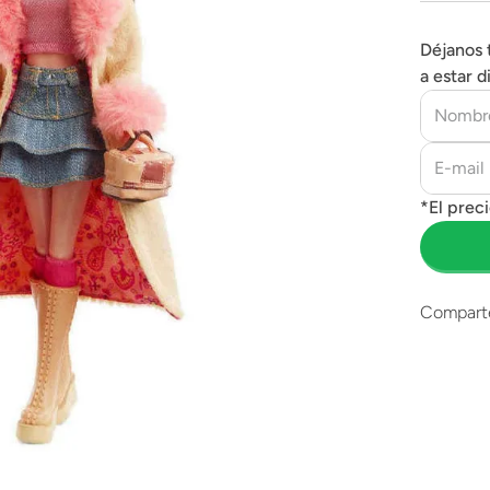
Déjanos 
a estar d
Compart