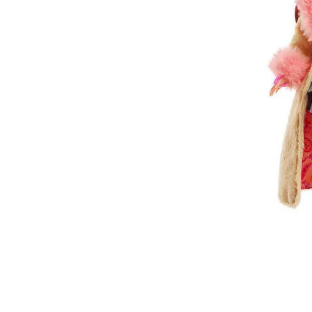
Lanzadores
Muñecas
Construcción
Peluches
Vehículos y Pistas