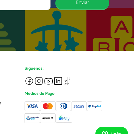
Enviar
Síguenos:
Medios de Pago
a