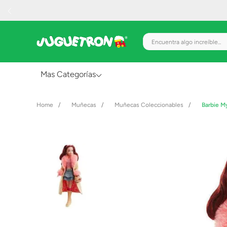
Encuentra algo increíble.
Mas Categorías
Al Aire Libre
Muñecas
Muñecas Coleccionables
Barbie M
Juguetes para Bebés
Preescolar
Creatividad y Arte
Figuras de Acción
Gadgets y Electrónicos
Juegos de Mesa