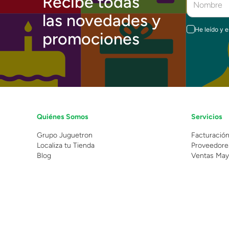
Recibe todas
las novedades y
He leído y 
promociones
Quiénes Somos
Servicios
Grupo Juguetron
Facturació
Localiza tu Tienda
Proveedore
Blog
Ventas May