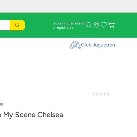
¡Hola! Iniciar sesión
Club Juguetron
19
e My Scene Chelsea