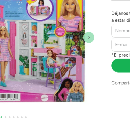
Déjanos 
a estar d
Compart