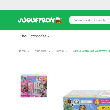
Encuentra algo increíble.
Mas Categorías
Al Aire Libre
Muñecas
Barbie
Barbie Glam Set Getaway H
Juguetes para Bebés
Preescolar
Creatividad y Arte
Figuras de Acción
Gadgets y Electrónicos
Juegos de Mesa