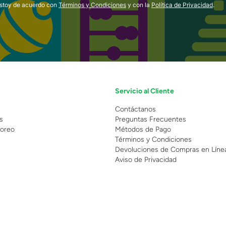
estoy de acuerdo con
Términos y Condiciones
y con la
Política de Privacidad
.
Servicio al Cliente
n
Contáctanos
s
Preguntas Frecuentes
oreo
Métodos de Pago
Términos y Condiciones
Devoluciones de Compras en Líne
Aviso de Privacidad
 Copyright 2025 - Grupo Juguetron . Todos los derechos reservados.