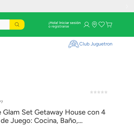
¡Hola! Iniciar sesión
Club Juguetron
77
e Glam Set Getaway House con 4
 de Juego: Cocina, Baño,
torio y TV Room