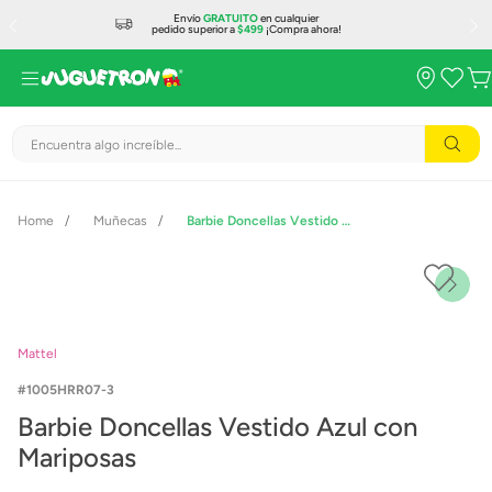
Envío
GRATUITO
en cualquier
pedido superior a
$499
¡Compra ahora!
Encuentra algo increíble...
Muñecas
Barbie Doncellas Vestido Azul con Mariposas
Mattel
1005HRR07-3
Barbie Doncellas Vestido Azul con
Mariposas