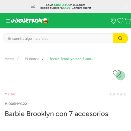
Envío
GRATUITO
en cualquier
pedido superior a
$499
¡Compra ahora!
Encuentra algo increíble...
Muñecas
Barbie Brooklyn con 7 accesorios
Mattel
1005HYC22
Barbie Brooklyn con 7 accesorios