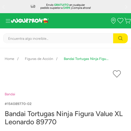
Envío
GRATUITO
en cualquier
pedido superior a
$499
¡Compra ahora!
Encuentra algo increíble...
Figuras de Acción
Bandai Tortugas Ninja Figura Value XL Leonardo 89770
Bandai
154089770-02
Bandai Tortugas Ninja Figura Value XL
Leonardo 89770