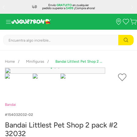
Envío
GRATUITO
en cualquier
pedido superior a
$499
¡Compra ahora!
Encuentra algo increíble...
Minifiguras
Bandai Littlest Pet Shop 2 pack #2 32032
Bandai
154032032-02
Bandai Littlest Pet Shop 2 pack #2
32032