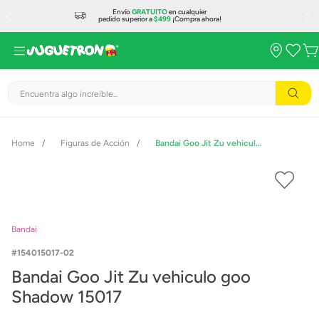
Envío
GRATUITO
en cualquier
pedido superior a
$499
¡Compra ahora!
Encuentra algo increíble...
Figuras de Acción
Bandai Goo Jit Zu vehiculo goo Shadow 15017
Bandai
154015017-02
Bandai Goo Jit Zu vehiculo goo
Shadow 15017