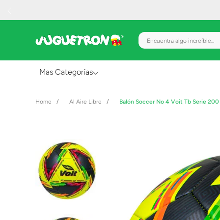
Encuentra algo increíble.
Mas Categorías
Al Aire Libre
Al Aire Libre
Balón Soccer No 4 Voit Tb Serie 20
Juguetes para Bebés
Preescolar
Creatividad y Arte
Figuras de Acción
Gadgets y Electrónicos
Juegos de Mesa