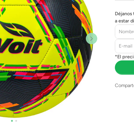
Déjanos 
a estar d
Compart