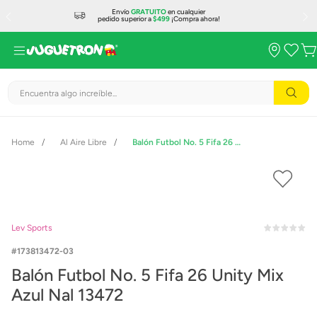
Envío
GRATUITO
en cualquier
pedido superior a
$499
¡Compra ahora!
Encuentra algo increíble...
Al Aire Libre
Balón Futbol No. 5 Fifa 26 Unity Mix Azul Nal 13472
Lev Sports
173813472-03
Balón Futbol No. 5 Fifa 26 Unity Mix
Azul Nal 13472