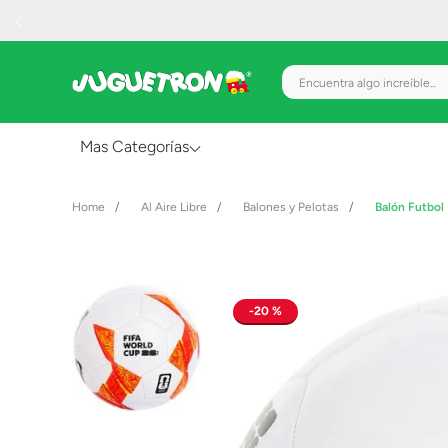
Encuentra algo increíble.
Mas Categorías
Al Aire Libre
Al Aire Libre
Balones y Pelotas
Balón Futbol
Juguetes para Bebés
Preescolar
Creatividad y Arte
20 %
Figuras de Acción
Gadgets y Electrónicos
Juegos de Mesa