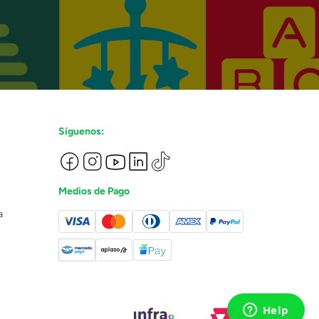
Síguenos:
Medios de Pago
a