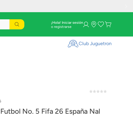
¡Hola! Iniciar sesión
Club Juguetron
6
 Futbol No. 5 Fifa 26 España Nal
6