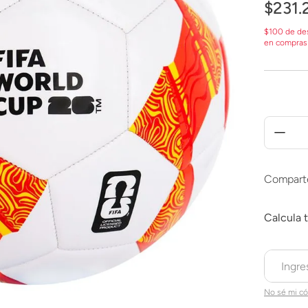
$
231
.
$100 de de
en compras
Compart
No sé mi có