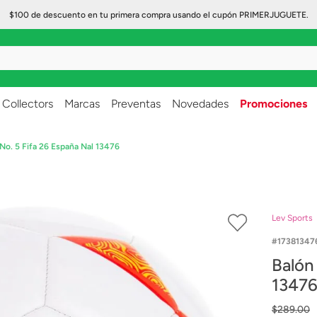
$100 de descuento en tu primera compra usando el cupón PRIMERJUGUETE.
..
Collectors
Marcas
Preventas
Novedades
Promociones
 No. 5 Fifa 26 España Nal 13476
Lev Sports
17381347
Balón
1347
$
289
.
00