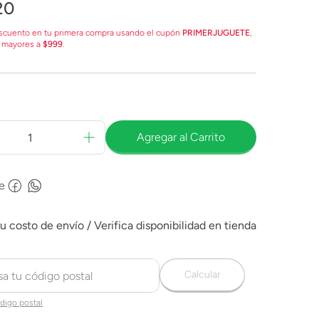
20
scuento en tu primera compra usando el cupón
PRIMERJUGUETE
,
 mayores a
$999
.
Agregar al Carrito
e
Calcular
digo postal