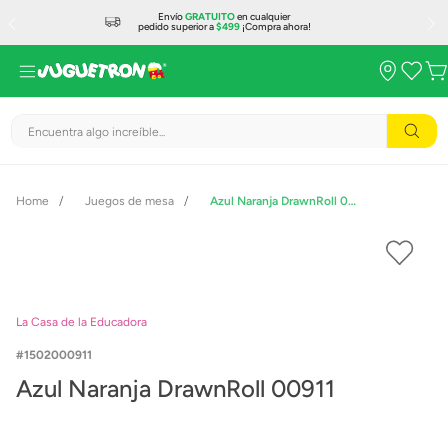
Envío
GRATUITO
en cualquier
pedido superior a
$499
¡Compra ahora!
Encuentra algo increíble...
Juegos de mesa
Azul Naranja DrawnRoll 00911
La Casa de la Educadora
1502000911
Azul Naranja DrawnRoll 00911