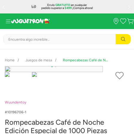
Envío
GRATUITO
en cualquier
pedido superior a
$499
¡Compra ahora!
Encuentra algo increíble...
Juegos de mesa
Rompecabezas Café de Noche Edición Especial de 1000 Piezas
Wuundentoy
10196706-1
Rompecabezas Café de Noche
Edición Especial de 1000 Piezas