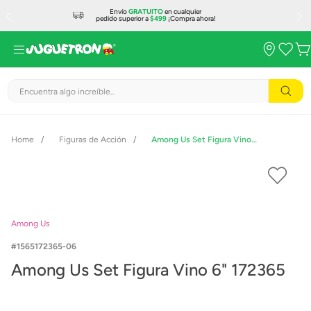
Envío
GRATUITO
en cualquier
pedido superior a
$499
¡Compra ahora!
Encuentra algo increíble...
Figuras de Acción
Among Us Set Figura Vino 6" 172365
Among Us
1565172365-06
Among Us Set Figura Vino 6" 172365