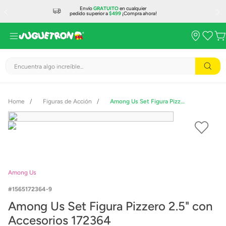
Envío
GRATUITO
en cualquier
pedido superior a
$499
¡Compra ahora!
Encuentra algo increíble...
Figuras de Acción
Among Us Set Figura Pizzero 2.5" con Accesorios 172364
Among Us
1565172364-9
Among Us Set Figura Pizzero 2.5" con
Accesorios 172364