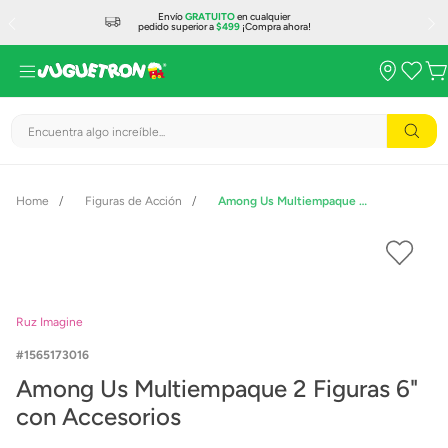
Envío
GRATUITO
en cualquier
pedido superior a
$499
¡Compra ahora!
Encuentra algo increíble...
Figuras de Acción
Among Us Multiempaque 2 Figuras 6" con Accesorios
Ruz Imagine
1565173016
Among Us Multiempaque 2 Figuras 6"
con Accesorios