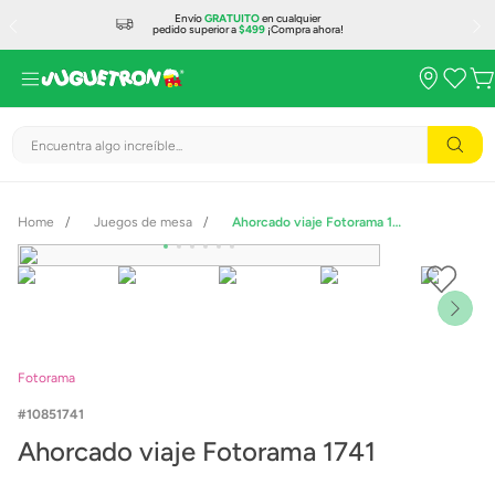
Envío
GRATUITO
en cualquier
pedido superior a
$499
¡Compra ahora!
Encuentra algo increíble...
Juegos de mesa
Ahorcado viaje Fotorama 1741
Fotorama
10851741
Ahorcado viaje Fotorama 1741