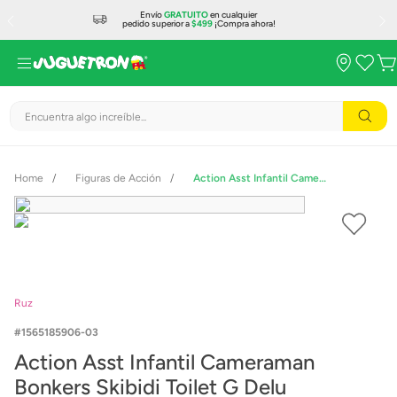
Envío
GRATUITO
en cualquier
pedido superior a
$499
¡Compra ahora!
Encuentra algo increíble...
Figuras de Acción
Action Asst Infantil Cameraman Bonkers Skibidi Toilet G Delu
Ruz
1565185906-03
Action Asst Infantil Cameraman
Bonkers Skibidi Toilet G Delu