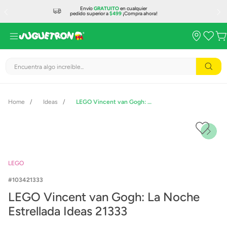
Envío
GRATUITO
en cualquier
pedido superior a
$499
¡Compra ahora!
Encuentra algo increíble...
Ideas
LEGO Vincent van Gogh: La Noche Estrellada Ideas 21333
LEGO
103421333
LEGO Vincent van Gogh: La Noche
Estrellada Ideas 21333