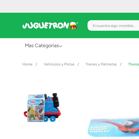
Encuentra algo increíble.
Mas Categorías
Al Aire Libre
Vehículos y Pistas
Trenes y Patinetas
Thoma
Juguetes para Bebés
Preescolar
Creatividad y Arte
Figuras de Acción
Gadgets y Electrónicos
Juegos de Mesa