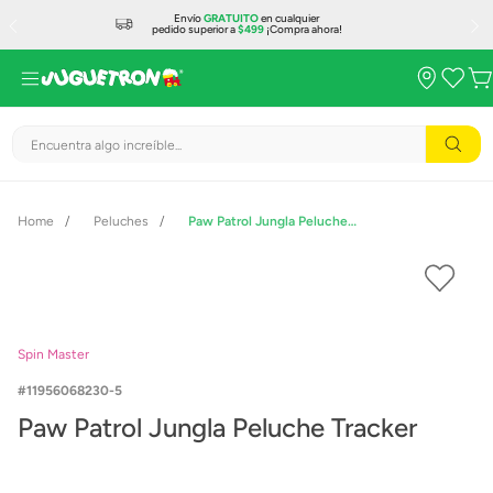
Envío
GRATUITO
en cualquier
pedido superior a
$499
¡Compra ahora!
Encuentra algo increíble...
Peluches
Paw Patrol Jungla Peluche Tracker
Spin Master
11956068230-5
Paw Patrol Jungla Peluche Tracker