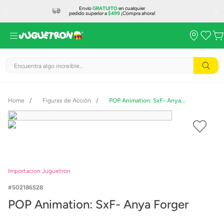
Envío
GRATUITO
en cualquier
pedido superior a
$499
¡Compra ahora!
Encuentra algo increíble...
Figuras de Acción
POP Animation: SxF- Anya Forger
Importacion Juguetron
502186528
POP Animation: SxF- Anya Forger