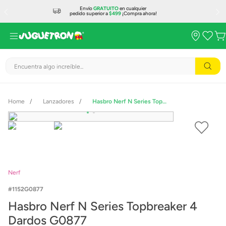
Envío
GRATUITO
en cualquier
pedido superior a
$499
¡Compra ahora!
Encuentra algo increíble...
Lanzadores
Hasbro Nerf N Series Topbreaker 4 Dardos G0877
Nerf
1152G0877
Hasbro Nerf N Series Topbreaker 4
Dardos G0877