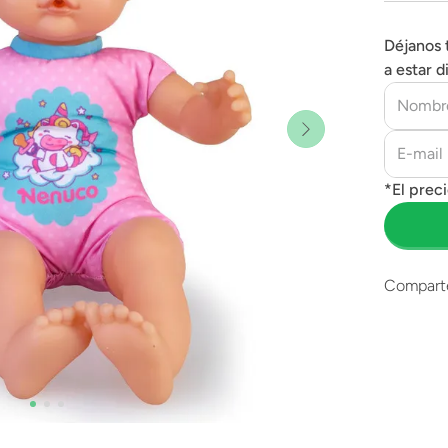
Déjanos 
a estar d
Compart