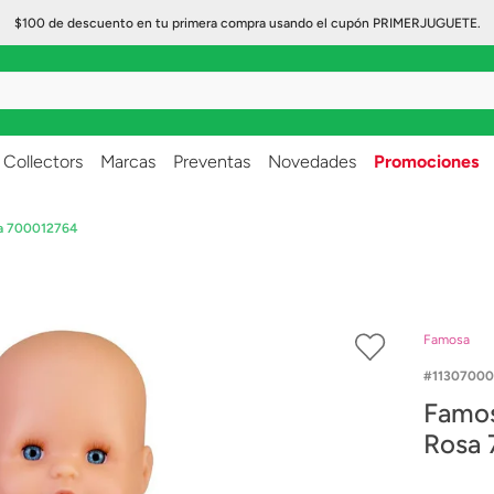
$100 de descuento en tu primera compra usando el cupón PRIMERJUGUETE.
..
Collectors
Marcas
Preventas
Novedades
Promociones
sa 700012764
Famosa
11307000
Famos
Rosa