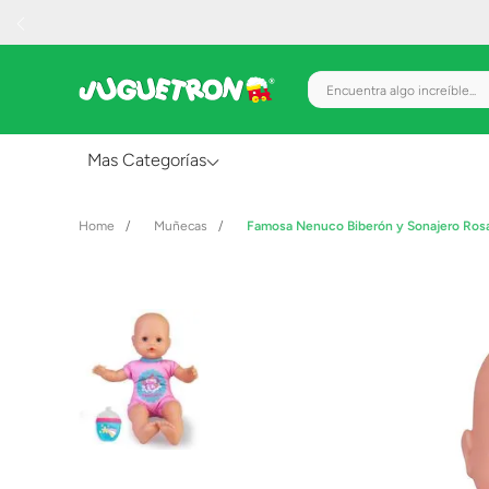
Encuentra algo increíble.
Mas Categorías
Al Aire Libre
Muñecas
Famosa Nenuco Biberón y Sonajero Ro
Juguetes para Bebés
Preescolar
Creatividad y Arte
Figuras de Acción
Gadgets y Electrónicos
Juegos de Mesa