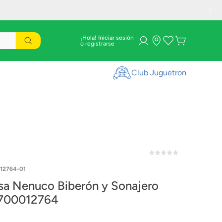
¡Hola! Iniciar sesión
Club Juguetron
12764-01
a Nenuco Biberón y Sonajero
 700012764