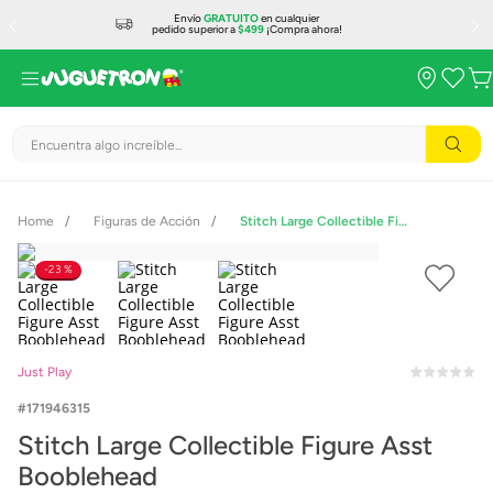
Envío
GRATUITO
en cualquier
pedido superior a
$499
¡Compra ahora!
Encuentra algo increíble...
Figuras de Acción
Stitch Large Collectible Figure Asst Booblehead
23 %
Just Play
171946315
Stitch Large Collectible Figure Asst
Booblehead