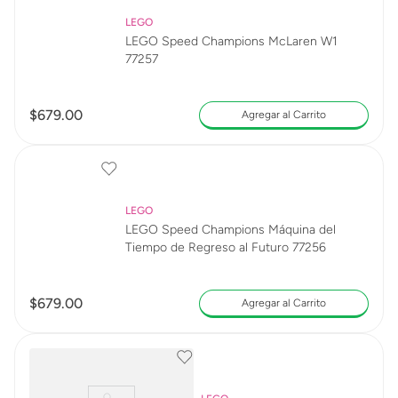
LEGO
LEGO Speed Champions McLaren W1
77257
$
679
.
00
Agregar al Carrito
LEGO
LEGO Speed Champions Máquina del
Tiempo de Regreso al Futuro 77256
$
679
.
00
Agregar al Carrito