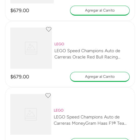
$
679
.
00
Agregar al Carrito
LEGO
LEGO Speed Champions Auto de
Carreras Oracle Red Bull Racing
RB20 F1® 77243
$
679
.
00
Agregar al Carrito
LEGO
LEGO Speed Champions Auto de
Carreras MoneyGram Haas F1® Team
VF-24 77250