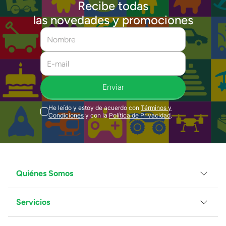
Recibe todas
las novedades y promociones
Enviar
He leído y estoy de acuerdo con
Términos y
Condiciones
y con la
Política de Privacidad
.
Quiénes Somos
Servicios
Grupo Juguetron
Localiza tu tienda