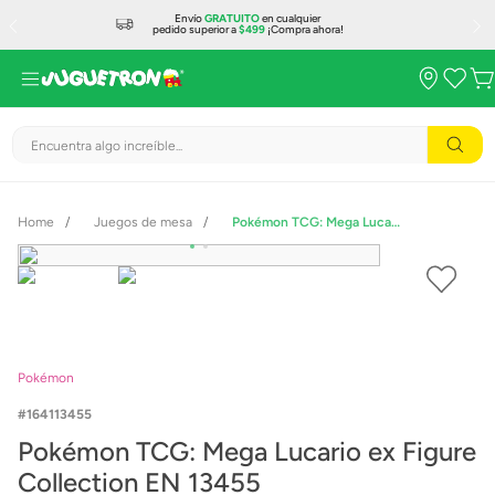
Envío
GRATUITO
en cualquier
pedido superior a
$499
¡Compra ahora!
Encuentra algo increíble...
Juegos de mesa
Pokémon TCG: Mega Lucario ex Figure Collection EN 13455
Pokémon
164113455
Pokémon TCG: Mega Lucario ex Figure
Collection EN 13455