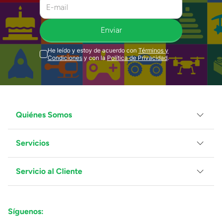
Enviar
He leído y estoy de acuerdo con
Términos y
Condiciones
y con la
Política de Privacidad
.
Quiénes Somos
Servicios
Grupo Juguetron
Localiza tu tienda
Blog
Servicio al Cliente
Facturación
Proveedores
Ventas Mayoreo
Contáctanos
Síguenos:
Preguntas Frecuentes