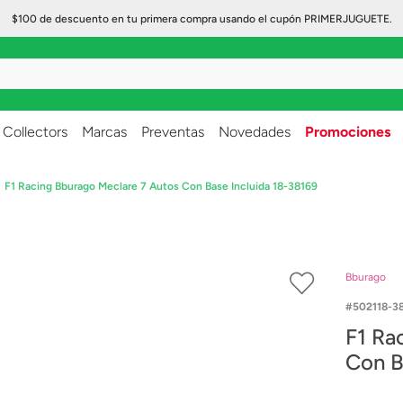
$100 de descuento en tu primera compra usando el cupón PRIMERJUGUETE.
..
Collectors
Marcas
Preventas
Novedades
Promociones
F1 Racing Bburago Meclare 7 Autos Con Base Incluida 18-38169
Bburago
502118-3
F1 Raci
Con B