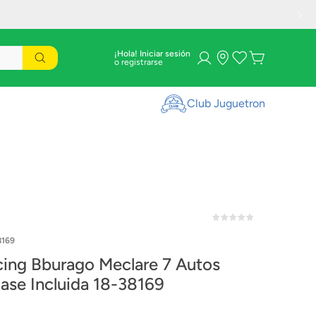
¡Hola! Iniciar sesión
Club Juguetron
8169
ng Bburago Meclare 7 Autos
ase Incluida 18-38169