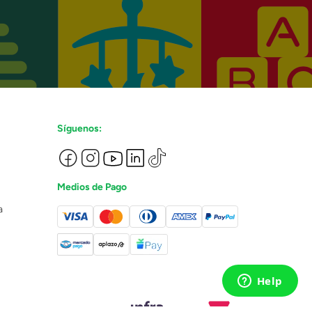
Síguenos:
Medios de Pago
a