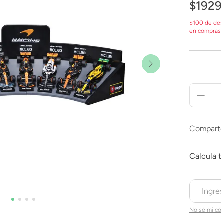
$
192
$100 de de
en compras
Compart
No sé mi có