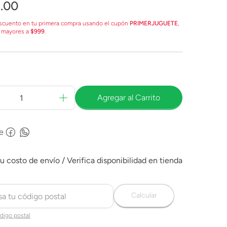
9
.
00
scuento en tu primera compra usando el cupón
PRIMERJUGUETE
,
 mayores a
$999
.
Agregar al Carrito
e
Calcular
digo postal