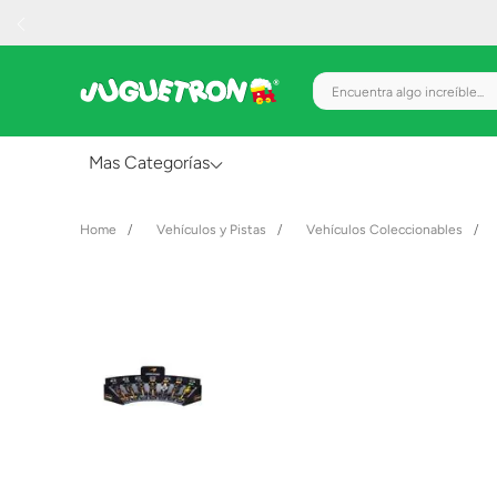
Encuentra algo increíble.
Mas Categorías
Al Aire Libre
Vehículos y Pistas
Vehículos Coleccionables
Juguetes para Bebés
Preescolar
Creatividad y Arte
Figuras de Acción
Gadgets y Electrónicos
Juegos de Mesa