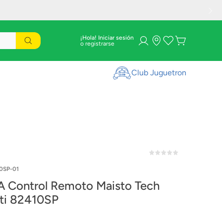
¡Hola! Iniciar sesión
Club Juguetron
0SP-01
A Control Remoto Maisto Tech
Bugatti 82410SP