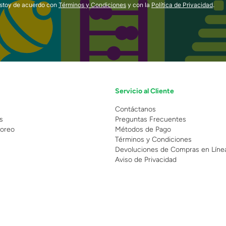
estoy de acuerdo con
Términos y Condiciones
y con la
Política de Privacidad
.
Servicio al Cliente
n
Contáctanos
s
Preguntas Frecuentes
oreo
Métodos de Pago
Términos y Condiciones
Devoluciones de Compras en Líne
Aviso de Privacidad
 Copyright 2025 - Grupo Juguetron . Todos los derechos reservados.