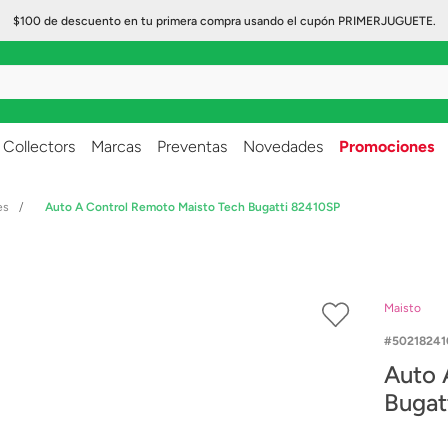
$100 de descuento en tu primera compra usando el cupón PRIMERJUGUETE.
..
Collectors
Marcas
Preventas
Novedades
Promociones
es
Auto A Control Remoto Maisto Tech Bugatti 82410SP
Maisto
50218241
Auto 