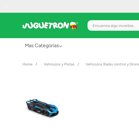
Encuentra algo increíble.
Mas Categorías
Al Aire Libre
Vehículos y Pistas
Vehiculos Radio control y Dron
Juguetes para Bebés
Preescolar
Creatividad y Arte
Figuras de Acción
Gadgets y Electrónicos
Juegos de Mesa