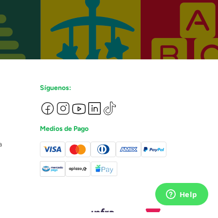
Síguenos:
Medios de Pago
a