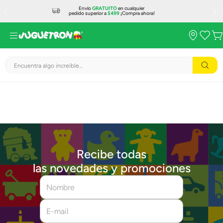
Envío
GRATUITO
en cualquier
pedido superior a
$499
¡Compra ahora!
Encuentra algo increíble...
Recibe todas
las novedades y promociones