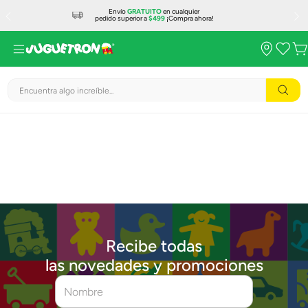
Envío
GRATUITO
en cualquier
pedido superior a
$499
¡Compra ahora!
Encuentra algo increíble...
Recibe todas
las novedades y promociones