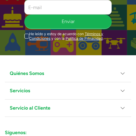
Enviar
He leído y estoy de acuerdo con
Términos y
Condiciones
y con la
Política de Privacidad
.
Quiénes Somos
Servicios
Grupo Juguetron
Localiza tu tienda
Blog
Servicio al Cliente
Facturación
Proveedores
Ventas Mayoreo
Contáctanos
Síguenos:
Preguntas Frecuentes