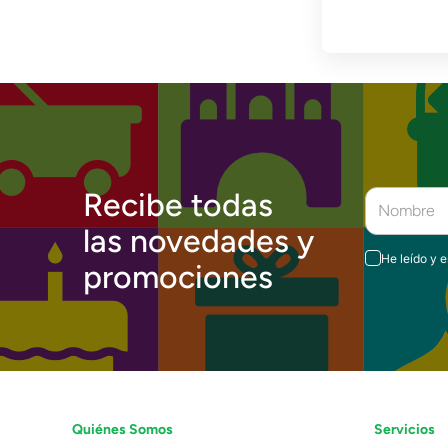
Lanzadores
Muñecas
Construcción
Peluches
Vehículos y Pistas
Recibe todas
las novedades y
He leído y 
promociones
Quiénes Somos
Servicios