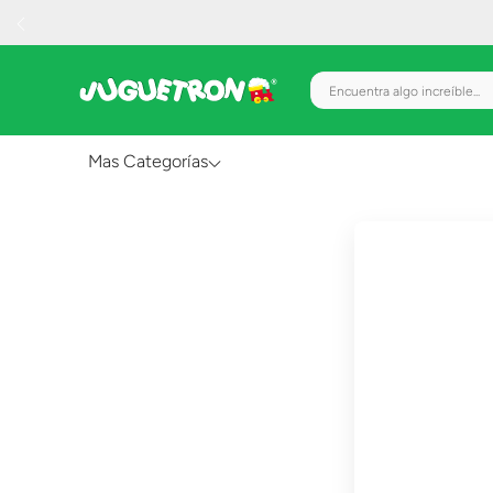
Encuentra algo increíble.
Mas Categorías
Al Aire Libre
Juguetes para Bebés
Preescolar
Creatividad y Arte
Figuras de Acción
Gadgets y Electrónicos
Juegos de Mesa