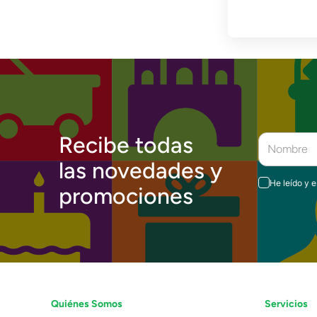
Lanzadores
Muñecas
Construcción
Peluches
Vehículos y Pistas
Recibe todas
las novedades y
He leído y 
promociones
Quiénes Somos
Servicios