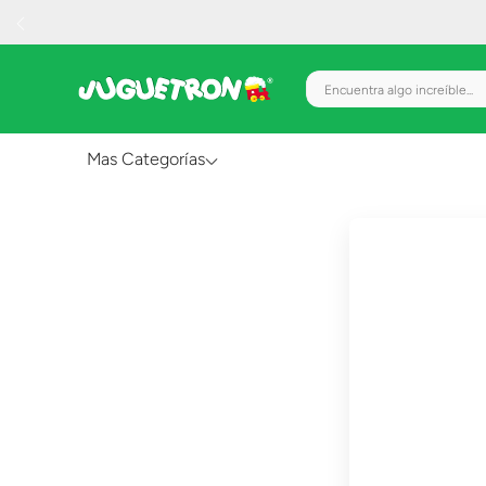
Encuentra algo increíble.
Mas Categorías
Al Aire Libre
Juguetes para Bebés
Preescolar
Creatividad y Arte
Figuras de Acción
Gadgets y Electrónicos
Juegos de Mesa