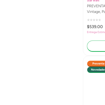
Star Wars
PREVENTA 
Vintage, 
(Geonosis),
los clones
$
539
.
00
colecciona
Entrega Esti
Preventa
Novedade