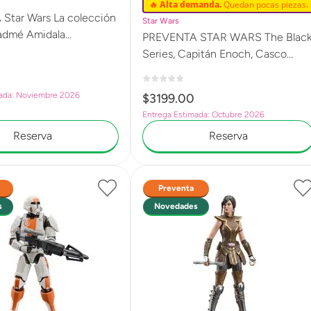
🔥 Alta demanda.
Quedan pocas piezas.
Star Wars La colección
Star Wars
Padmé Amidala
PREVENTA STAR WARS The Blac
 Star Wars: El ataque de
Series, Capitán Enoch, Casco
, Figura premium
electrónico G2549
ble de 9.5 cm G2631
mada: Noviembre 2026
$
3199
.
00
Entrega Estimada: Octubre 2026
Reserva
Reserva
Preventa
s
Novedades