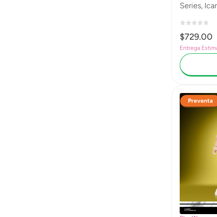
Series, Ica
Shadow Lor
premium c
$
729
.
00
G2585
Entrega Estim
Preventa