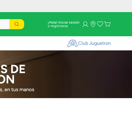
¡Hola! Iniciar sesión
Club Juguetron