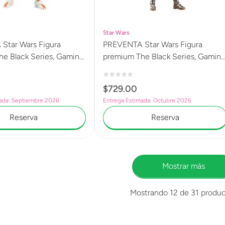
Star Wars
r Wars Figura
PREVENTA Star Wars Figura
e Black Series, Gaming
premium The Black Series, Gaming
ldado de la República,
Greats, Satele Shan, Star Wars: Th
 The Old Republic G2595
Old Republic G2594
$
729
.
00
ada: Septiembre 2026
Entrega Estimada: Octubre 2026
Reserva
Reserva
Mostrar más
Mostrando
12 de 31
produc