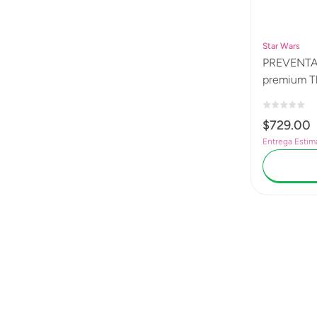
Star Wars
PREVENTA Sta
premium Th
Greats, So
Star Wars:
$
729
.
00
Entrega Estim