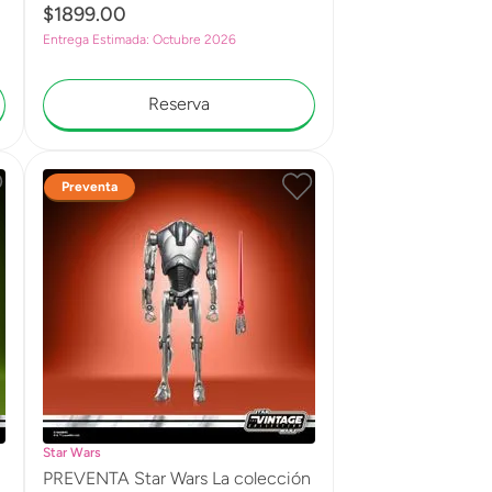
$
1899
.
00
15 cm G2811
Entrega Estimada: Octubre 2026
Reserva
Preventa
Star Wars
n
PREVENTA Star Wars La colección