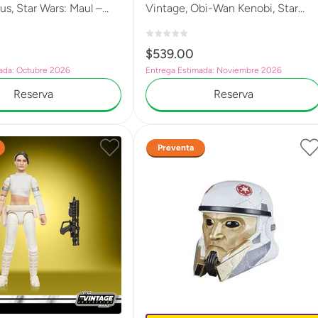
rus, Star Wars: Maul –
Vintage, Obi-Wan Kenobi, Star
d, Figura de acción
Wars: El ataque de los clones,
oleccionable de 15 cm
Figura premium coleccionable de
$
539
.
00
9.5 cm G2630
ada: Octubre 2026
Entrega Estimada: Noviembre 2026
Reserva
Reserva
Preventa