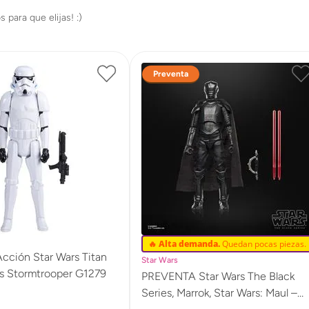
Preventa
🔥 Alta demanda.
Quedan pocas piezas.
Acción Star Wars Titan
Star Wars
s Stormtrooper G1279
PREVENTA Star Wars The Black
Series, Marrok, Star Wars: Maul –