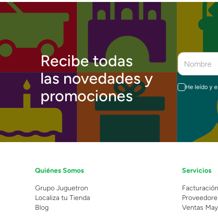
Recibe todas
las novedades y
He leído y 
promociones
Quiénes Somos
Servicios
Grupo Juguetron
Facturació
Localiza tu Tienda
Proveedore
Blog
Ventas May