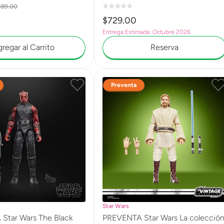
Shadow Lord, Figura de acción
389
.
00
premium coleccionable de 15 cm
$
729
.
00
G2592
Entrega Estimada: Octubre 2026
regar al Carrito
Reserva
Preventa
Star Wars
Star Wars The Black
PREVENTA Star Wars La colecció