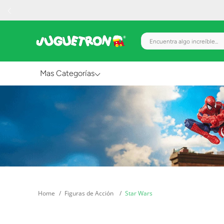
Encuentra algo increíble.
Mas Categorías
Al Aire Libre
Juguetes para Bebés
Preescolar
Creatividad y Arte
Figuras de Acción
Figuras de Acción
Star Wars
Gadgets y Electrónicos
Juegos de Mesa