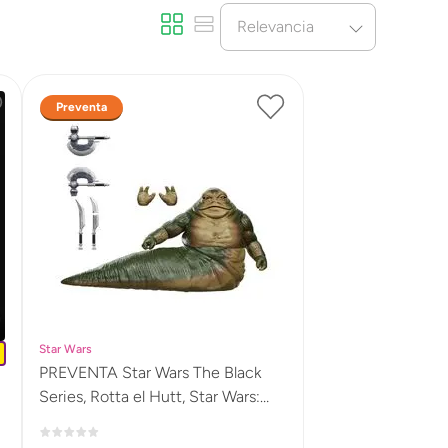
Relevancia
Preventa
Star Wars
PREVENTA Star Wars The Black
Series, Rotta el Hutt, Star Wars:
The Mandalorian and Grogu, Figura
premium coleccionable a escala de