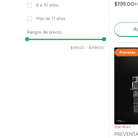
$
199
.
00
$
8 a 10 años
Más de 11 años
Ag
Rangos de precio
$199.00
–
$3199.00
Preventa
Star Wars
PREVENTA 