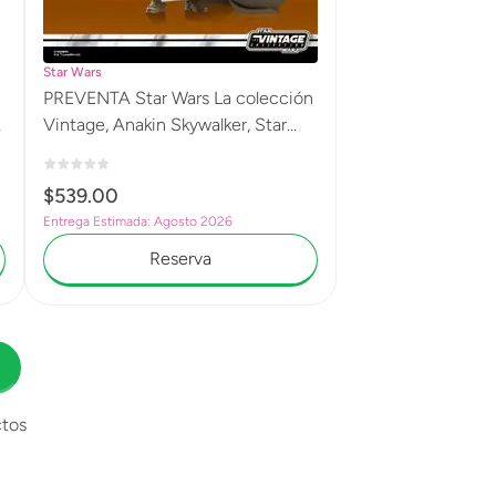
Star Wars
PREVENTA Star Wars La colección
Vintage, Anakin Skywalker, Star
e
Wars: El regreso del Jedi, Figura
premium de 9,5 cm G2610
$
539
.
00
Entrega Estimada: Agosto 2026
Reserva
tos