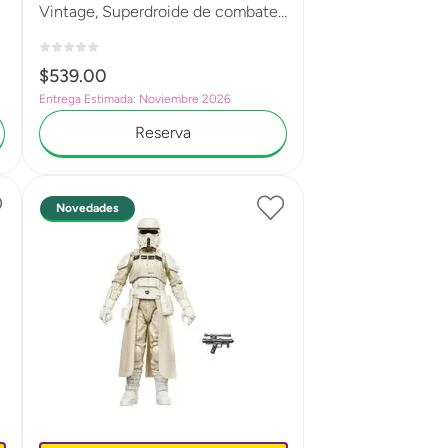
Vintage, Superdroide de combate,
Star Wars: El ataque de los clones,
Figura premium coleccionable de
$
539
.
00
9,5 cm G2628
Entrega Estimada: Noviembre 2026
Reserva
Novedades