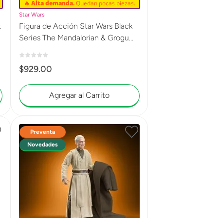
🔥 Alta demanda.
Quedan pocas piezas.
Star Wars
k
Figura de Acción Star Wars Black
Series The Mandalorian & Grogu
Imperial Remnant AT-RT Driver
G2572
$
929
.
00
Agregar al Carrito
Preventa
Novedades