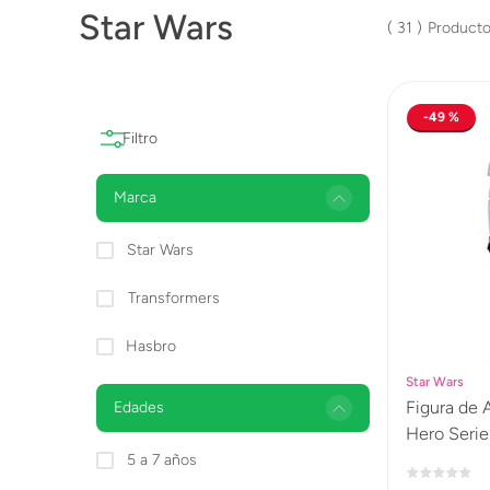
Star Wars
Lanzadores
31
Muñecas
Construcción
49 %
Peluches
Vehículos y Pistas
Marca
Star Wars
Transformers
Hasbro
Star Wars
Figura de 
Edades
Hero Serie
5 a 7 años