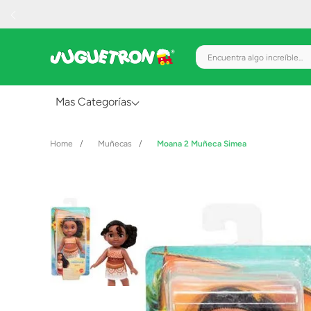
Encuentra algo increíble.
Mas Categorías
Al Aire Libre
Muñecas
Moana 2 Muñeca Simea
Juguetes para Bebés
Preescolar
Creatividad y Arte
Figuras de Acción
Gadgets y Electrónicos
Juegos de Mesa