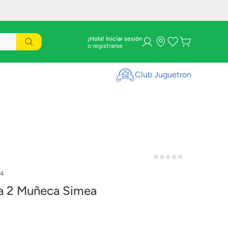
¡Hola! Iniciar sesión
Club Juguetron
34
 2 Muñeca Simea