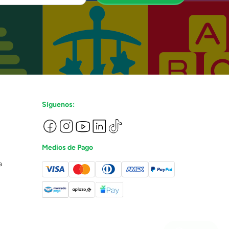
Síguenos:
Medios de Pago
a