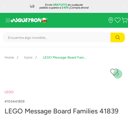
Envío
GRATUITO
en cualquier
pedido superior a
$499
¡Compra ahora!
Encuentra algo increíble...
Icons
LEGO Message Board Families 41839
LEGO
103441839
LEGO Message Board Families 41839