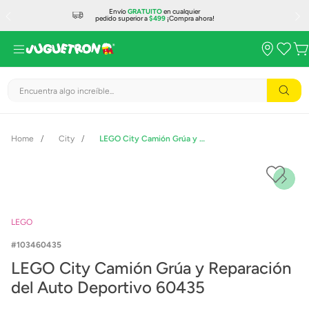
Envío
GRATUITO
en cualquier
pedido superior a
$499
¡Compra ahora!
Encuentra algo increíble...
City
LEGO City Camión Grúa y Reparación del Auto Deportivo 60435
LEGO
103460435
LEGO City Camión Grúa y Reparación
del Auto Deportivo 60435