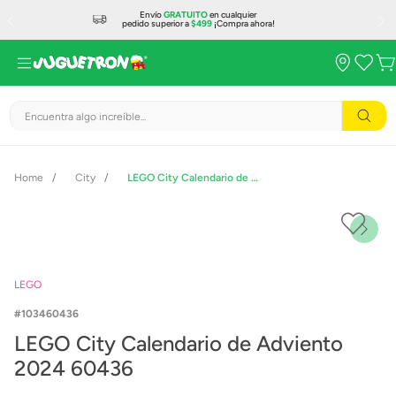
Envío
GRATUITO
en cualquier
pedido superior a
$499
¡Compra ahora!
Encuentra algo increíble...
City
LEGO City Calendario de Adviento 2024 60436
LEGO
103460436
LEGO City Calendario de Adviento
2024 60436