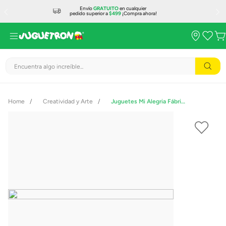
Envío
GRATUITO
en cualquier
pedido superior a
$499
¡Compra ahora!
Encuentra algo increíble...
Creatividad y Arte
Juguetes Mi Alegria Fábrica De Cheesecakes