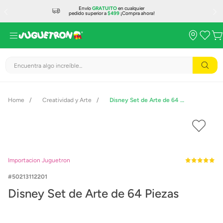
Envío
GRATUITO
en cualquier
pedido superior a
$499
¡Compra ahora!
Encuentra algo increíble...
Creatividad y Arte
Disney Set de Arte de 64 Piezas
Importacion Juguetron
50213112201
Disney Set de Arte de 64 Piezas