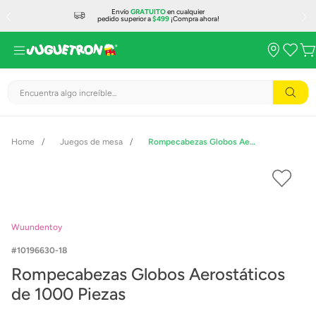
Envío
GRATUITO
en cualquier
pedido superior a
$499
¡Compra ahora!
Encuentra algo increíble...
Juegos de mesa
Rompecabezas Globos Aerostáticos de 1000 Piezas
Wuundentoy
10196630-18
Rompecabezas Globos Aerostáticos
de 1000 Piezas