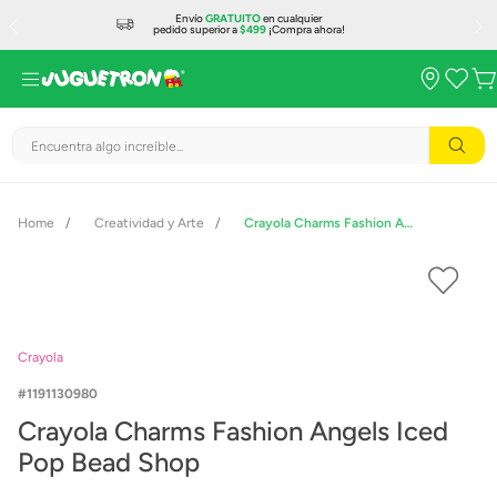
Envío
GRATUITO
en cualquier
pedido superior a
$499
¡Compra ahora!
Encuentra algo increíble...
Creatividad y Arte
Crayola Charms Fashion Angels Iced Pop Bead Shop
Crayola
1191130980
Crayola Charms Fashion Angels Iced
Pop Bead Shop