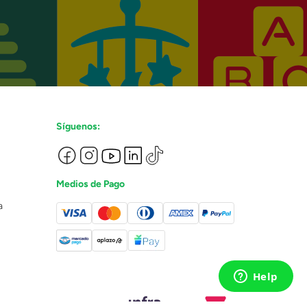
Síguenos:
Medios de Pago
a