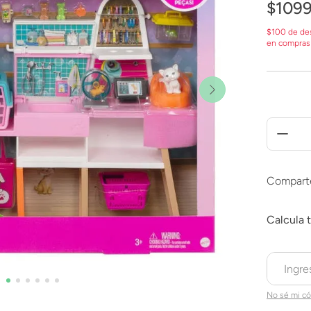
$
109
$100 de de
en compras
Compart
No sé mi có