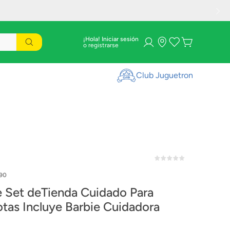
¡Hola! Iniciar sesión
Club Juguetron
90
e Set deTienda Cuidado Para
Mascotas Incluye Barbie Cuidadora