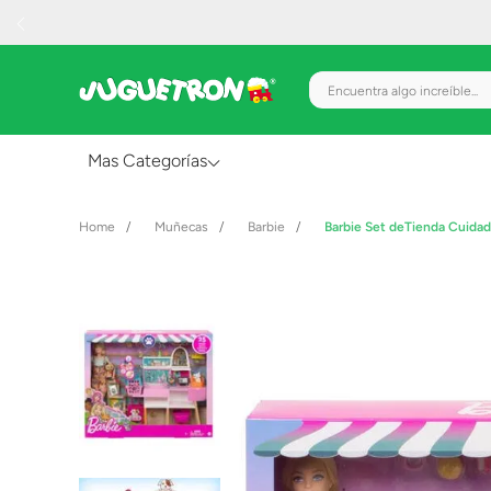
Encuentra algo increíble.
Mas Categorías
Al Aire Libre
Muñecas
Barbie
Barbie Set deTienda Cuidad
Juguetes para Bebés
Preescolar
Creatividad y Arte
Figuras de Acción
Gadgets y Electrónicos
Juegos de Mesa