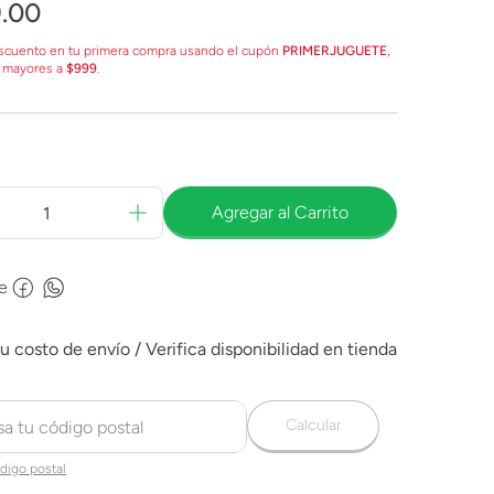
9
.
00
scuento en tu primera compra usando el cupón
PRIMERJUGUETE
,
 mayores a
$999
.
Agregar al Carrito
e
Calcular
digo postal