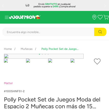
Envío
GRATUITO
en cualquier
pedido superior a
$499
¡Compra ahora!
Encuentra algo increíble...
Muñecas
Polly Pocket Set de Juegos Moda del Espacio 2 Muñecas con más de 15 accesorios
Mattel
1005HNF51-2
Polly Pocket Set de Juegos Moda del
Espacio 2 Muñecas con más de 15