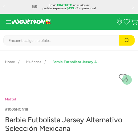
Envío
GRATUITO
en cualquier
pedido superior a
$499
¡Compra ahora!
Encuentra algo increíble...
Muñecas
Barbie Futbolista Jersey Alternativo Selección Mexicana
Mattel
1005HCN18
Barbie Futbolista Jersey Alternativo
Selección Mexicana